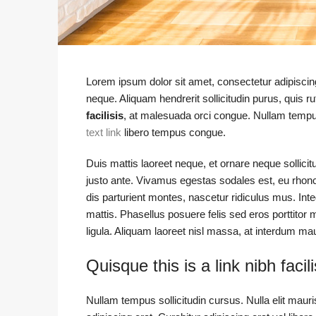
Lorem ipsum dolor sit amet, consectetur adipiscing
neque. Aliquam hendrerit sollicitudin purus, quis
facilisis
, at malesuada orci congue. Nullam tempus 
text link
libero tempus congue.
Duis mattis laoreet neque, et ornare neque sollici
justo ante. Vivamus egestas sodales est, eu rho
dis parturient montes, nascetur ridiculus mus. Inte
mattis. Phasellus posuere felis sed eros porttitor 
ligula. Aliquam laoreet nisl massa, at interdum maur
Quisque this is a link nibh faci
Nullam tempus sollicitudin cursus. Nulla elit mauri