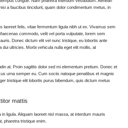
bero tempus congue. Nam pharetra interdum vestibulum. Aenean
, nisi a faucibus tincidunt, quam dolor condimentum metus, in
s laoreet felis, vitae fermentum ligula nibh ut ex. Vivamus sem
. Maecenas commodo, velit vel porta vulputate, lorem sem
ris. Donec dictum elit vel nunc tristique, eu lobortis ante
dui ultricies. Morbi vehicula nulla eget elit mollis, at
tudin at. Proin sagittis dolor sed mi elementum pretium. Donec et
ncus urna semper eu. Cum sociis natoque penatibus et magnis
ger tristique elit lobortis purus bibendum, quis dictum metus
titor mattis
 in ligula. Aliquam laoreet nisl massa, at interdum mauris
at, pharetra tristique enim.