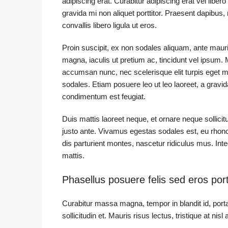
adipiscing erat. Curabitur adipiscing erat vel li
gravida mi non aliquet porttitor. Praesent dapibus
convallis libero ligula ut eros.
Proin suscipit, ex non sodales aliquam, ante mauri
magna, iaculis ut pretium ac, tincidunt vel ipsum
accumsan nunc, nec scelerisque elit turpis eget mau
sodales. Etiam posuere leo ut leo laoreet, a gravida 
condimentum est feugiat.
Duis mattis laoreet neque, et ornare neque sollici
justo ante. Vivamus egestas sodales est, eu rho
dis parturient montes, nascetur ridiculus mus. Inte
mattis.
Phasellus posuere felis sed eros port
Curabitur massa magna, tempor in blandit id, porta
sollicitudin et. Mauris risus lectus, tristique at nisl 