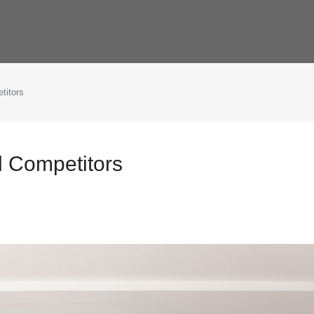
titors
d Competitors