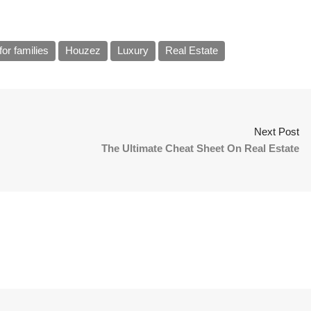
or families
Houzez
Luxury
Real Estate
Next Post
The Ultimate Cheat Sheet On Real Estate